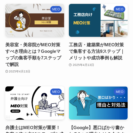
MEO
MEO
美容室・美容院がMEO対策
工務店・建築業がMEO対策
すべき理由とは？Googleマ
で集客する方法9ステップ｜
ップの集客手順を7ステップ
メリットや成功事例も解説
で解説
2025年4月13日
2025年4月13日
MEO
MEO
弁護士はMEO対策が重要！
【Google】悪口ばかり書か