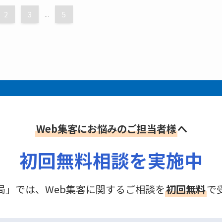
2
3
...
5
Web集客にお悩みのご担当者様
へ
初回無料相談を実施中
局」では、Web集客に関するご相談を
初回無料
で