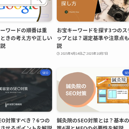
キーワードの順番は重
お宝キーワードを探す3つのス
たときの考え方や正しい
ップとは？選定基準や注意点
解説
説
2025年4月14日
2025年10月7日
SEO
SE
EO対策すべき？6つの
鍼灸院のSEO対策とは？基本
功させるポイントを解説
策4選とMEOの必要性を解説