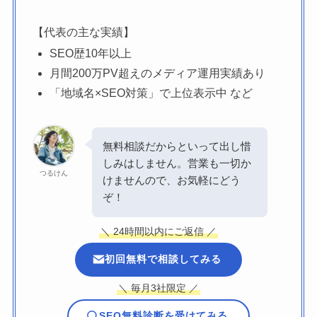
【代表の主な実績】
SEO歴10年以上
月間200万PV超えのメディア運用実績あり
「地域名×SEO対策」で上位表示中 など
無料相談だからといって出し惜
しみはしません。営業も一切か
つるけん
けませんので、お気軽にどう
ぞ！
＼ 24時間以内にご返信 ／
初回無料で相談してみる
＼ 毎月3社限定 ／
SEO無料診断を受けてみる