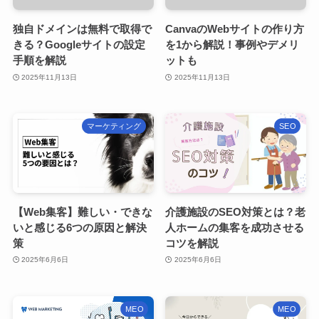
新潟SEO情報局のメンバー
独自ドメインは無料で取得で
CanvaのWebサイトの作り方
きる？Googleサイトの設定
を1から解説！事例やデメリ
プライバシーポリシー
手順を解説
ットも
2025年11月13日
2025年11月13日
お問い合わせ
SEO無料相談
マーケティング
SEO
【Web集客】難しい・できな
介護施設のSEO対策とは？老
いと感じる6つの原因と解決
人ホームの集客を成功させる
策
コツを解説
2025年6月6日
2025年6月6日
MEO
MEO